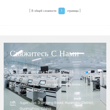
В общей сложности
страницы
1
Свяжитесь С Нами
Позвоните нам :
+86 15820231129
Свяжитесь с нами по электронной почте :
info@gbtest.cn
Адрес :
No. 3 Linjiang Road, Huangpu District,
Guangzhou, China