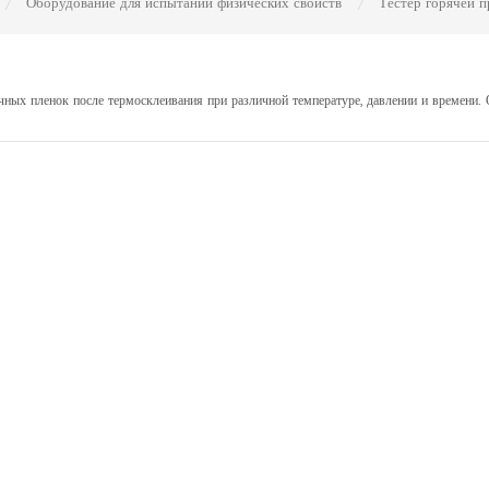
Оборудование для испытаний физических свойств
Тестер горячей п
/
/
чных пленок после термосклеивания при различной температуре, давлении и времени.