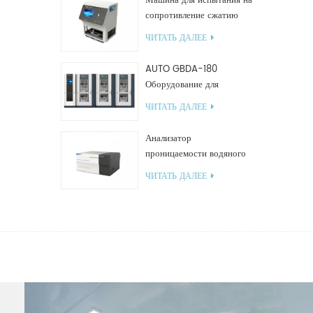
Машина для испытания на
сопротивление сжатию
GBN200G для
ЧИТАТЬ ДАЛЕЕ
пластиковых пакетов
AUTO GBDA-180
Оборудование для
испытания пластмасс на
ЧИТАТЬ ДАЛЕЕ
разложение компоста
Анализатор
проницаемости водяного
пара W812 (чашечный
ЧИТАТЬ ДАЛЕЕ
метод) Испытательное
оборудование WVTR для
упаковки