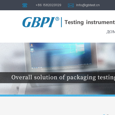
+86 15820231129
info@gbtest.cn
ДО