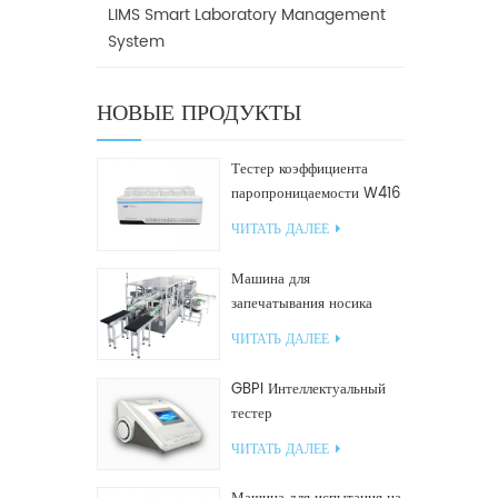
LIMS Smart Laboratory Management
System
НОВЫЕ ПРОДУКТЫ
Тестер коэффициента
паропроницаемости W416
2.0
ЧИТАТЬ ДАЛЕЕ
Машина для
запечатывания носика
GF2600-X для наклонных
ЧИТАТЬ ДАЛЕЕ
пакетов
GBPI Интеллектуальный
тестер
производительности
ЧИТАТЬ ДАЛЕЕ
уплотнений