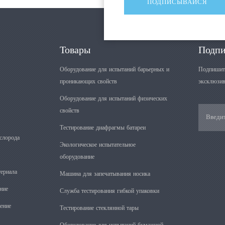
Товары
Подпи
Оборудование для испытаний барьерных и
Подпишите
проникающих свойств
эксклюзив
Оборудование для испытаний физических
свойств
Тестирование диафрагмы батареи
слорода
Экологическое испытательное
оборудование
ериала
Машина для запечатывания носика
ние
Служба тестирования гибкой упаковки
ение
Тестирование стеклянной тары