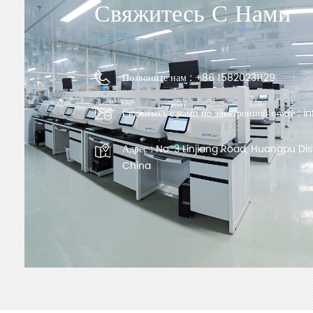
Свяжитесь С Нами
Позвоните нам :
+86 15820231129
Свяжитесь с нами по электронной почте :
i
Адрес :
No. 3 Linjiang Road, Huangpu Dis
China