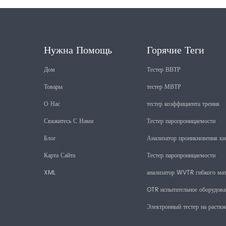
Нужна Помощь
Горячие Теги
Дом
Тестер ВВТР
Товары
тестер МВТР
О Нас
тестер коэффициента трения
Свяжитесь С Нами
Тестер паропроницаемости
Блог
Анализатор проникновения ки
Карта Сайта
Тестер паропроницаемости
XML
анализатор WVTR гибкого мат
OTR испытательное оборудова
Электронный тестер на растяж