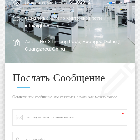
Позвоните нам :
+86 15820231129
Свяжитесь с нами по электронной почте :
info@gbtest.cn
Адрес :
No. 3 Linjiang Road, Huangpu District,
Guangzhou, China
Послать Сообщение
Оставьте нам сообщение, мы свяжемся с вами как можно скорее.