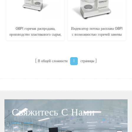
GBPI горячая распродажа,
Индексатор потока расплава GBPI
производство пластикового сырья,
с возможностью горячей замены
высокоточный прибор для
со стендером ISO1133 для
испытания расплава
нефтехимической
промышленности
В общей сложности
страницы
1
Свяжитесь С Нами