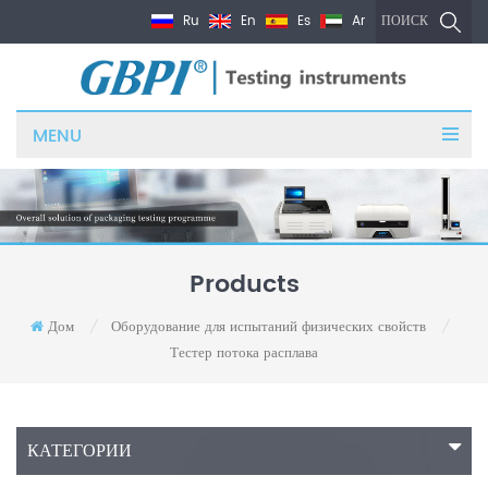
Ru
En
Es
Ar
ПОИСК
MENU
Products
Дом
Оборудование для испытаний физических свойств
/
/
Тестер потока расплава
КАТЕГОРИИ