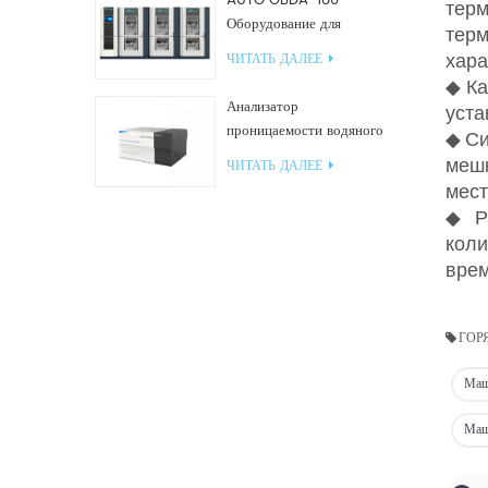
AUTO GBDA-180
тер
Оборудование для
тер
испытания пластмасс на
ЧИТАТЬ ДАЛЕЕ
хара
разложение компоста
◆
Ка
Анализатор
уста
проницаемости водяного
◆Си
пара W812 (чашечный
мешк
ЧИТАТЬ ДАЛЕЕ
метод) Испытательное
мест
оборудование WVTR для
◆
Р
упаковки
коли
врем
ГОР
Маш
Маш