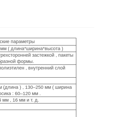
ские параметры
0 мм
(
длина*ширина*высота
)
 трехсторонней застежкой
,
пакеты
бразной формы.
олиэтилен
,
внутренний слой
м (длина
)
,
130–250
мм
(
ширина
осика
:
60–120 мм
.
4 мм
,
16 мм и т. д.