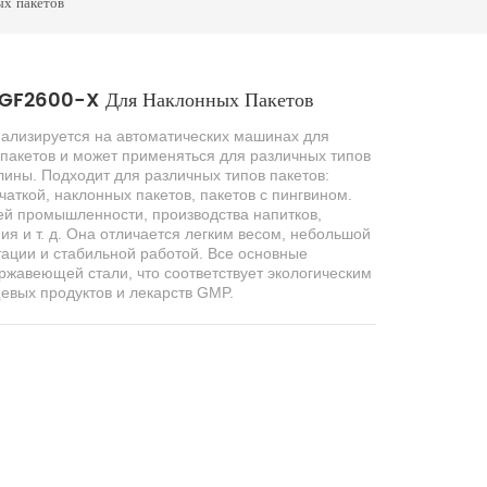
х пакетов
 GF2600-X Для Наклонных Пакетов
иализируется
на автоматических машинах для
пакетов и может применяться для различных типов
длины.
Подходит для различных типов пакетов:
чаткой, наклонных пакетов, пакетов с пингвином.
ей промышленности, производства напитков,
я и т. д. Она отличается легким весом, небольшой
ации и стабильной работой.
Все основные
жавеющей стали, что соответствует экологическим
евых продуктов и лекарств GMP.