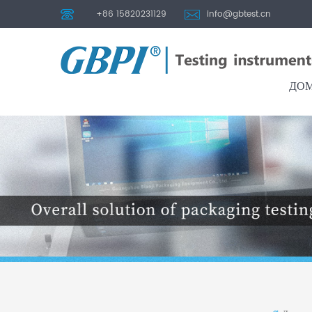
+86 15820231129
info@gbtest.cn
ДО