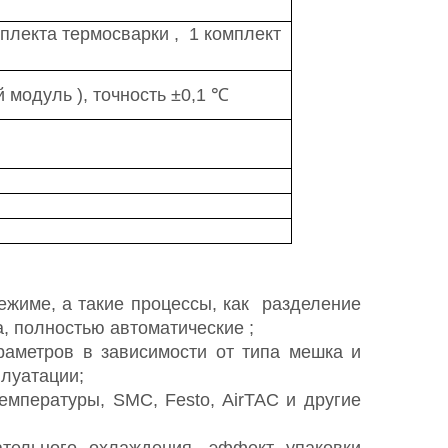
мплекта термосварки
,
1 комплект
й модуль
),
точность ±0,1 ℃
ежиме, а такие процессы, как
разделение
а, полностью автоматические
;
аметров в зависимости от типа мешка и
плуатации;
мпературы, SMC, Festo, AirTAC и другие
ательного охлаждения, эффект упаковки