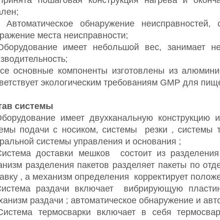
лен;
Автоматическое обнаружение неисправностей, с
ражение места неисправности;
Оборудование имеет небольшой вес, занимает н
зводительность;
се основные компоненты изготовлены из алюмини
ветствует экологическим требованиям GMP для пище
тав системы
Оборудование имеет двухканальную конструкцию 
темы
подачи с носиком,
системы
резки
, системы 
ральной системы управления и основания
;
истема
доставки
мешков
состоит из
разделени
анизм
разделения пакетов разделяет пакеты по отд
тавку
, а механизм
определения
корректирует полож
Система раздачи
включает
вибрирующую пластин
ханизм
раздачи ;
автоматическое обнаружение и авто
Система термосварки включает в себя термосвар