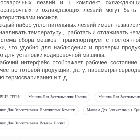
мосварочных
лезвий
и 1 комплект охлаждаю
мосварочных и охлаждающих
лезвий
могут быть 
ктеристиками носиков.
ждый набор уплотнительных
лезвий
имеет независи
навливать температуру
,
работать и отлаживать нез
стема сбора
мешков
транспортирует с постоянно
и, что удобно для наблюдения и проверки продук
о для установки кодировочной машины.
абочий интерфейс отображает рабочее состояние 
чество готовой продукции, дату, параметры сервод
я термосваривания и т. д.
ЯЧИЕ ТЕГИ:
Машина Для Запечатывания Носика
Машина Для Запечатыва
ина Для Запечатывания Пластиковых Крышек
Машина Для Запечатывания Кр
ина Для Запечатывания Вставок Носика