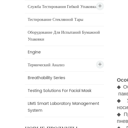
Служба Тестирования Гибкой Упаковки
Тестирование Стеклянной Тары
Оборудование Для Испытаний Бумажной
Упаковки
Engine
Термический Анализ
Breathability Series
Осо
◆
О
Testing Solutions For Facial Mask
пак
◆
У
LIMS Smart Laboratory Management
носи
System
◆
П
пне
◆