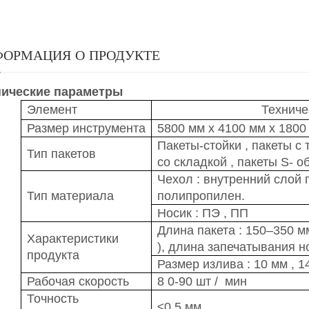
ОРМАЦИЯ О ПРОДУКТЕ
нические параметры
Элемент
Техниче
Размер инструмента
5800 мм х 4100 мм х 180
Пакеты-стойки
,
пакеты с
Тип пакетов
со складкой ,
пакеты
S- о
Чехол
:
внутренний слой
п
Тип материала
полипропилен.
Носик
:
ПЭ
,
ПП
Длина пакета
:
150–350 м
Характеристики
),
длина
запечатывания н
продукта
Размер излива
:
10 мм
,
1
Рабочая скорость
8
0-90 шт
/
мин
Точность
≤0,5 мм