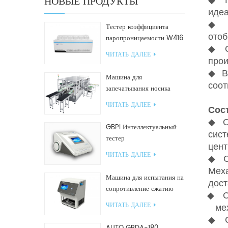
НОВЫЕ ПРОДУКТЫ
идеа
◆
Тестер коэффициента
отоб
паропроницаемости W416
◆
2.0
ЧИТАТЬ ДАЛЕЕ
прои
◆
В
Машина для
соот
запечатывания носика
GF2600-X для наклонных
ЧИТАТЬ ДАЛЕЕ
Сос
пакетов
◆
GBPI Интеллектуальный
сис
тестер
цент
производительности
ЧИТАТЬ ДАЛЕЕ
◆ С
уплотнений
Мех
Машина для испытания на
дос
сопротивление сжатию
◆
GBN200G для
ЧИТАТЬ ДАЛЕЕ
ме
пластиковых пакетов
◆