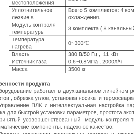
местоположения
Уплотнительное
Всего 5 комплектов: 4 ко
лезвие
s
охлаждения.
Модуль контроля
3 комплекта
(
8-канальны
температуры
Температура
0~300℃
нагрева
Власть
380 В/50 Гц
,
11 кВт
Источник газа
0,6~0,8МПа
,
2000л/ч
Масса
3500 кг
бенности продукта
борудование работает в двухканальном линейном р
етов
, обрезка углов,
установка носика
и термосварк
правление ПЛК и интеллектуальная настройка пар
ка для быстрой установки параметров, простота экс
ринятый усовершенствованный
модуль контроля те
вматические
компоненты, надежное качество;
Принята пошаговая конструкция нагрева и оконч