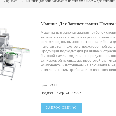
Скрывать
Машина для запечатывания носика GF2600-X для наклонны
/
/
Машина Для Запечатывания Носика
Машина
для запечатывания трубочек
спец
запечатывания и термосварки соломинок и 
соломинок, соломинок разного калибра и 
пакетов стоя, пакетов с трехсторонней запе
Продукция подходит для различных отрасл
бытовой химии, медицины, продуктов питани
занимаемой площадью, простотой эксплуат
компоненты изготовлены из алюминия и нер
и гигиеническим требованиям качества пищ
Бренд:
GBPI
Предмет Номер.:
GF-2600X
ЗАПРОС СЕЙЧАС