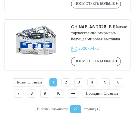
ПОСМОТРЕТЬ БОЛЬШЕ
CHINAPLAS 2026: В Шанхае
торжественно открылась
ведущая мировая выставка
пластмасс и резины, GBPI
2026-04-21
представила передовые
испытательные приборы.
ПОСМОТРЕТЬ БОЛЬШЕ
Первая Страница
1
2
3
4
5
6
7
8
9
10
Последняя Страница
В общей сложности
страницы
27