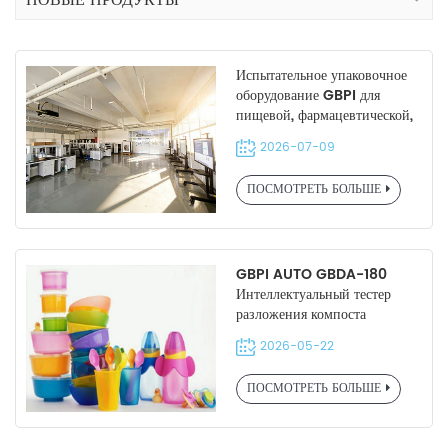
НОВЫЕ ПРОДУКТЫ
Испытательное упаковочное
оборудование GBPI для
пищевой, фармацевтической,
бытовой химической и новой
2026-07-09
энергетической упаковки |
Доступна индивидуальная
ПОСМОТРЕТЬ БОЛЬШЕ
настройка услуги
GBPI AUTO GBDA-180
Интеллектуальный тестер
разложения компоста
2026-05-22
ПОСМОТРЕТЬ БОЛЬШЕ