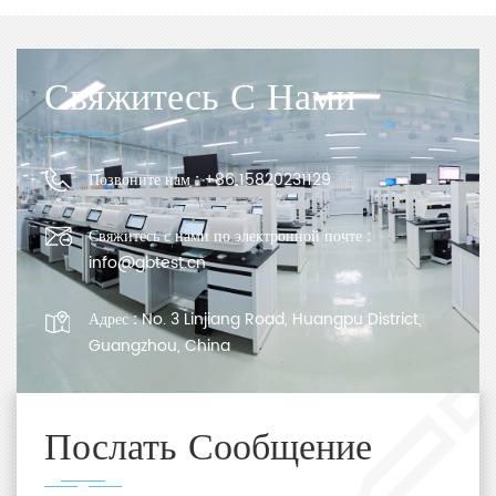
Свяжитесь С Нами
Позвоните нам :
+86 15820231129
Свяжитесь с нами по электронной почте :
info@gbtest.cn
Адрес :
No. 3 Linjiang Road, Huangpu District,
Guangzhou, China
Послать Сообщение