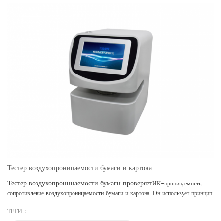
Тестер воздухопроницаемости бумаги и картона
Тестер воздухопроницаемости бумаги проверяет
ИК-проницаемость,
сопротивление воздухопроницаемости бумаги и картона. Он использует принцип
тестирования метода перепада давления и сочетает в себе метод Герли, метод
ТЕГИ :
Шауэра и метод Бенгцена.