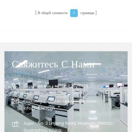
В общей сложности
страницы
1
Свяжитесь С Нами
Позвоните нам :
+86 15820231129
Свяжитесь с нами по электронной почте :
info@gbtest.cn
Адрес :
No. 3 Linjiang Road, Huangpu District,
Guangzhou, China