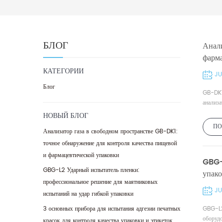
БЛОГ
Анали
фарм
КАТЕГОРИИ
JU
Блог
GB-DK1
анализа
НОВЫЙ БЛОГ
ПО
Анализатор газа в свободном пространстве GB-DK1:
точное обнаружение для контроля качества пищевой
и фармацевтической упаковки
GBG-
GBG-L2 Ударный испытатель пленки:
упак
профессиональное решение для маятниковых
JU
испытаний на удар гибкой упаковки
3 основных прибора для испытания адгезии печатных
GBG-L2
оборуд
красок для контроля качества упаковки и этикеток