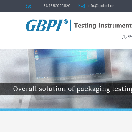
+86 15820231129
info@gbtest.cn
ДО