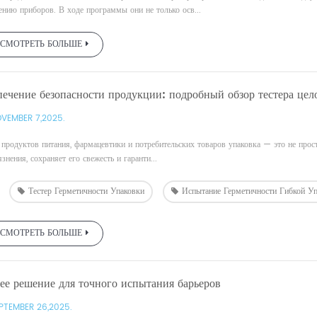
нию приборов. В ходе программы они не только осв...
СМОТРЕТЬ БОЛЬШЕ
печение безопасности продукции: подробный обзор тестера ц
VEMBER 7,2025.
продуктов питания, фармацевтики и потребительских товаров упаковка — это не прос
язнения, сохраняет его свежесть и гаранти...
Тестер Герметичности Упаковки
Испытание Герметичности Гибкой У
СМОТРЕТЬ БОЛЬШЕ
е решение для точного испытания барьеров
PTEMBER 26,2025.