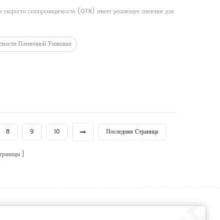
ие скорости газопроницаемости (GTR) имеет решающее значение для
аемости Пленочной Упаковки
8
9
10
Последняя Страница
траницы