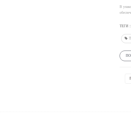
В упак
обеспеч
ТЕГИ :
Т
ПО