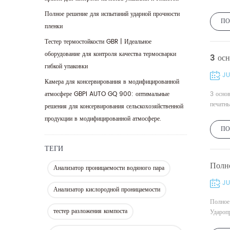
Полное решение для испытаний ударной прочности
ПО
пленки
Тестер термостойкости GBR | Идеальное
оборудование для контроля качества термосварки
3 осн
гибкой упаковки
JU
Камера для консервирования в модифицированной
атмосфере GBPI AUTO GQ 900: оптимальные
3 основ
печатны
решения для консервирования сельскохозяйственной
продукции в модифицированной атмосфере.
ПО
ТЕГИ
Полн
Анализатор проницаемости водяного пара
JU
Анализатор кислородной проницаемости
Полное
тестер разложения компоста
Удароп