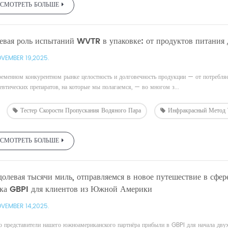
СМОТРЕТЬ БОЛЬШЕ
евая роль испытаний WVTR в упаковке: от продуктов питания
VEMBER 19,2025.
ременном конкурентном рынке целостность и долговечность продукции — от потребл
втических препаратов, на которые мы полагаемся, — во многом з...
Тестер Скорости Пропускания Водяного Пара
Инфракрасный Мето
СМОТРЕТЬ БОЛЬШЕ
олевая тысячи миль, отправляемся в новое путешествие в сфе
дка GBPI для клиентов из Южной Америки
VEMBER 14,2025.
о представители нашего южноамериканского партнёра прибыли в GBPI для начала дву