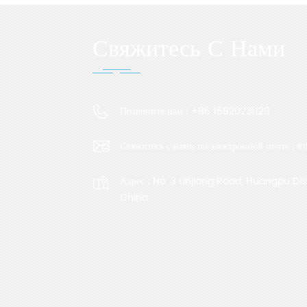
Свяжитесь С Нами
Позвоните нам :
+86 15820231129
Свяжитесь с нами по электронной почте :
i
Адрес :
No. 3 Linjiang Road, Huangpu Dis
China