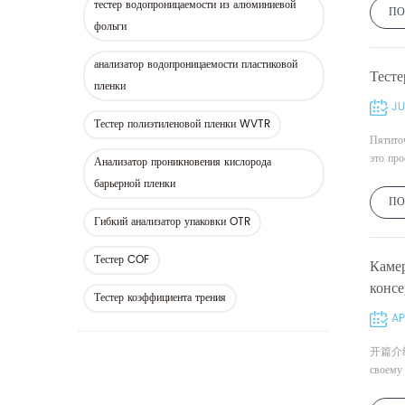
тестер водопроницаемости из алюминиевой
ПО
фольги
анализатор водопроницаемости пластиковой
Тесте
пленки
JU
Тестер полиэтиленовой пленки WVTR
Пятито
это про
Анализатор проникновения кислорода
барьерной пленки
ПО
Гибкий анализатор упаковки OTR
Тестер COF
Каме
конс
Тестер коэффициента трения
AP
开篇介绍 О
своему 