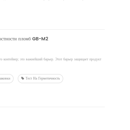
елостности пломб GB-M2
то контейнер; это важнейший барьер. Этот барьер защищает продукт
паковки
Тест На Герметичность