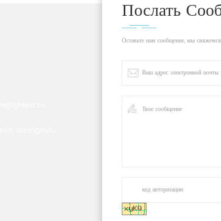
Послать Соо
Оставьте нам сообщение, мы свяжемся
nfo@gbtest.cn
trict, Guangzhou,