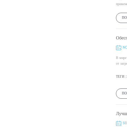
примене
ПО
Обес
NO
В мире 
от загр
ТЕГИ :
ПО
Лучше
SE