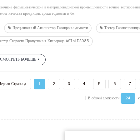
овочной, фармацевтической и материаловедческой промышленности точное тестирован
ения качества продукции, срока годности и бе...
Прецизионный Анализатор Газопроницаемости
Тестер Газонепрониц
естер Скорости Пропускания Кислорода ASTM D3985
СМОТРЕТЬ БОЛЬШЕ
Первая Страница
1
2
3
4
5
6
7
24
В общей сложности
с