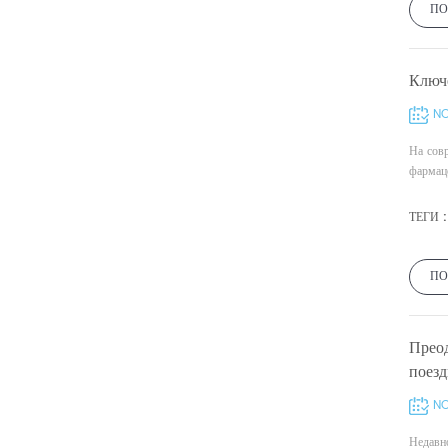
ПО
Ключ
NO
На сов
фармаце
ТЕГИ :
ПО
Преод
поез
NO
Недавн