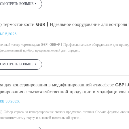
СМОТРЕТЬ БОЛЬШЕ
р термостойкости GBR | Идеальное оборудование для контроля 
NE 5,2026.
чечный тестер термосварки GBPI GBB-F | Профессиональное оборудование для прове
фессиональный прибор, предназначенный для опреде...
СМОТРЕТЬ БОЛЬШЕ
ра для консервирования в модифицированной атмосфере GBPI
ервирования сельскохозяйственной продукции в модифицирован
RIL 30,2026.
бзор спроса на консервирование свежих продуктов питания Свежие фрукты, овощи 
восхитительному вкусу и высокой питательной ценно...