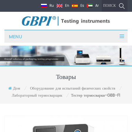
Ru
En
Es
Ar
ПОИСК
MENU
Товары
Дом
Оборудование для испытаний физических свойств
/
/
Лабораторный термосварщик
Тестер термосварки-GBB-F1
/