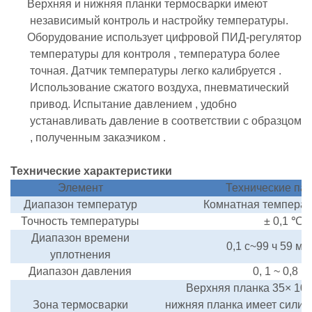
Верхняя и нижняя планки термосварки имеют
независимый контроль и настройку температуры.
Оборудование использует цифровой ПИД-регулятор
температуры для контроля
,
температура
более
точная.
Датчик
температуры
легко
калибруется
.
Использование
сжатого воздуха, пневматический
привод.
Испытание давлением
, удобно
устанавливать давление в соответствии с
образцом
, полученным
заказчиком
.
Технические характеристики
Элемент
Технические
па
Диапазон температур
Комнатная темпера
Точность температуры
±
0,1
℃
_
Диапазон времени
0,1 с~99 ч
59 мин
уплотнения
Диапазон давления
0,
1
~ 0,8 
Верхняя планка
35×
10
Зона термосварки
нижняя планка
имеет
силико