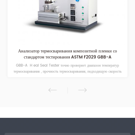
Анализатор термосваривания композитной пленки со
стандартом тестирования ASTM F2029 GBB-A
GBB-A H eal Seal Tester точно проверяет диапазон температур
термосваривания , прочность термосваривания, подходящую скорость
термосваривания и давление термосваривания пластиковой пленки, гибкой
упаковочной композитной пленки, бумаги с покрытием, алюминиевой
фольги и т . д . Он применяется для контроля качества различных
производителей пластиковой пленки, продуктов питания и лекарств ,
научных исследований и учебного эксперимента в испытательных
учреждениях и школах .