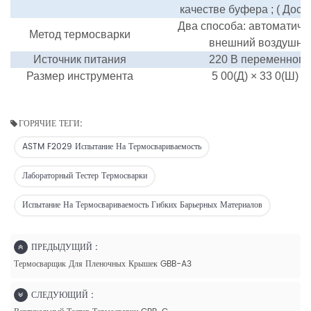
качестве буфера
; (
Досту
Два
способа: автоматиче
Метод термосварки
внешний воздушны
Источник питания
220 В переменного 
Размер инструмента
5
00(Д)
×
33
0(Ш)
×
ГОРЯЧИЕ ТЕГИ:
ASTM F2029 Испытание На Термосвариваемость
Лабораторный Тестер Термосварки
Испытание На Термосвариваемость Гибких Барьерных Материалов
ПРЕДЫДУЩИЙ :
Термосварщик Для Пленочных Крышек GBB-A3
СЛЕДУЮЩИЙ :