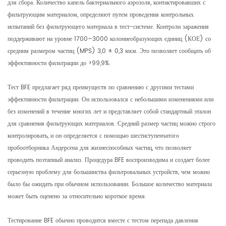
для сбора. Количество капель бактериального аэрозоля, контактировавших с
фильтрующим материалом, определяют путем проведения контрольных
испытаний без фильтрующего материала в тест-системе. Контроли заражения
поддерживают на уровне 1700–3000 колониеобразующих единиц (КОЕ) со
средним размером частиц (MPS) 3,0 ± 0,3 мкм. Это позволяет сообщать об
эффективности фильтрации до >99,9%.
Тест BFE предлагает ряд преимуществ по сравнению с другими тестами
эффективности фильтрации. Он использовался с небольшими изменениями или
без изменений в течение многих лет и представляет собой стандартный эталон
для сравнения фильтрующих материалов. Средний размер частиц можно строго
контролировать, и он определяется с помощью шестиступенчатого
пробоотборника Андерсена для жизнеспособных частиц, что позволяет
проводить поэтапный анализ. Процедура BFE воспроизводима и создает более
серьезную проблему для большинства фильтровальных устройств, чем можно
было бы ожидать при обычном использовании. Большое количество материала
может быть оценено за относительно короткое время.
Тестирование BFE обычно проводится вместе с тестом перепада давления