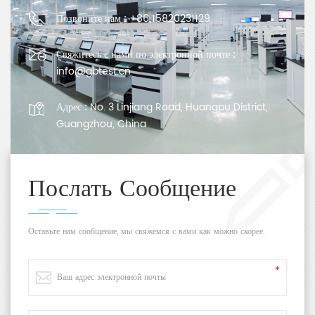
Позвоните нам :
+86 15820231129
Свяжитесь с нами по электронной почте :
info@gbtest.cn
Адрес :
No. 3 Linjiang Road, Huangpu District,
Guangzhou, China
Послать Сообщение
Оставьте нам сообщение, мы свяжемся с вами как можно скорее.