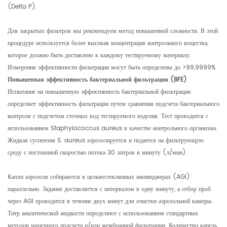
(Delta P).
Для закрытых фильтров мы рекомендуем метод повышенной сложности. В этой
процедуре используется более высокая концентрация контрольного вещества,
которое должно быть доставлено к каждому тестируемому материалу.
Измерения эффективности фильтрации могут быть определены до >99,9999%.
Повышенная эффективность бактериальной фильтрации (BFE)
Испытание на повышенную эффективность бактериальной фильтрации
определяет эффективность фильтрации путем сравнения подсчета бактериального
контроля с подсчетом сточных вод тестируемого изделия. Тест проводится с
использованием Staphylococcus aureus в качестве контрольного организма.
Жидкая суспензия S. aureus аэрозолируется и подается на фильтрующую
среду с постоянной скоростью потока 30 литров в минуту (л/мин).
Капли аэрозоля собираются в цельностеклянных импинджерах (AGI)
параллельно. Задание доставляется с интервалом в одну минуту, а отбор проб
через AGI проводится в течение двух минут для очистки аэрозольной камеры.
Титр аналитической жидкости определяют с использованием стандартных
методов чашечного подсчета и/или мембранной фильтрации. Количество капель