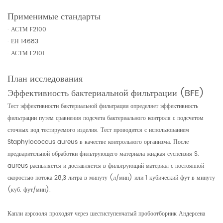
Применимые стандарты
· АСТМ F2100
· ЕН 14683
· АСТМ F2101
План исследования
Эффективность бактериальной фильтрации (BFE)
Тест эффективности бактериальной фильтрации определяет эффективность
фильтрации путем сравнения подсчета бактериального контроля с подсчетом
сточных вод тестируемого изделия. Тест проводится с использованием
Staphylococcus aureus в качестве контрольного организма. После
предварительной обработки фильтрующего материала жидкая суспензия S.
aureus распыляется и доставляется в фильтрующий материал с постоянной
скоростью потока 28,3 литра в минуту (л/мин) или 1 кубический фут в минуту
(куб. фут/мин).
Капли аэрозоля проходят через шестиступенчатый пробоотборник Андерсена