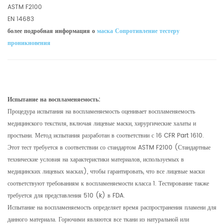
ASTM F2100
EN 14683
более подробная информация о
маска Сопротивление тестеру
проникновения
Испытание на воспламеняемость:
Процедура испытания на воспламеняемость оценивает воспламеняемость
медицинского текстиля, включая лицевые маски, хирургические халаты и
простыни. Метод испытания разработан в соответствии с 16 CFR Part 1610.
Этот тест требуется в соответствии со стандартом ASTM F2100 (Стандартные
технические условия на характеристики материалов, используемых в
медицинских лицевых масках), чтобы гарантировать, что все лицевые маски
соответствуют требованиям к воспламеняемости класса 1. Тестирование также
требуется для представления 510 (k) в FDA.
Испытание на воспламеняемость определяет время распространения пламени для
данного материала. Горючими являются все ткани из натуральной или