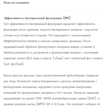
План исследования
Эффективность бактериальной фильтрации (BFE)
Тест эффективности бактериальной фильтрации определяет эффективность
фильтрации путем сравнения подсчета бактериального контроля с подсчетом
сточных вод тестируемого изделия. Тест проводится с использованием
Staphylococcus aureus в качестве контрольного организма. После
предварительной обработки фильтрующего материала жидкая суспензия S.
aureus распыляется и доставляется в фильтрующий материал с постоянной
скоростью потока 28,3 литра в минуту (л/мин) или 1 кубический фут в минуту
(куб. фут/мин).
Капли аэрозоля проходят через шестиступенчатый пробоотборник Андерсена
для сбора. Количество капель бактериального аэрозоля, контактировавших с
фильтрующим материалом, определяют путем проведения контрольных
испытаний без фильтрующего материала в тест-системе. Контроли заражения
поддерживают на уровне 1700–3000 колониеобразующих единиц (КОЕ) со
средним размером частиц (MPS) 3,0 ± 0,3 мкм. Это позволяет сообщать об