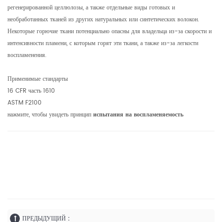
регенерированной целлюлозы, а также отдельные виды готовых и
необработанных тканей из других натуральных или синтетических волокон.
Некоторые горючие ткани потенциально опасны для владельца из-за скорости и
интенсивности пламени, с которым горят эти ткани, а также из-за легкости
воспламенения.
Применимые стандарты
16 CFR часть 1610
ASTM F2100
нажмите, чтобы увидеть принцип
испытания на воспламеняемость
ПРЕДЫДУЩИЙ :