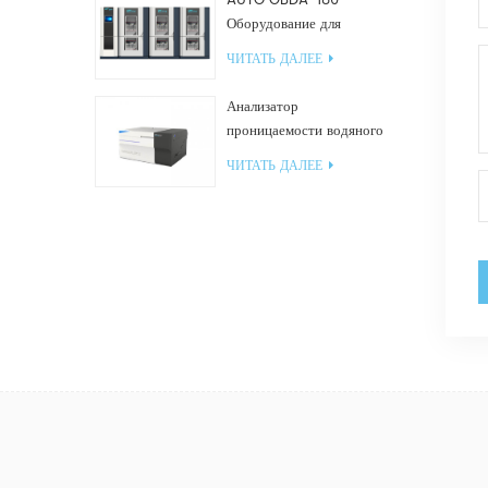
AUTO GBDA-180
Оборудование для
испытания пластмасс на
ЧИТАТЬ ДАЛЕЕ
разложение компоста
Анализатор
проницаемости водяного
пара W812 (чашечный
ЧИТАТЬ ДАЛЕЕ
метод) Испытательное
оборудование WVTR для
упаковки