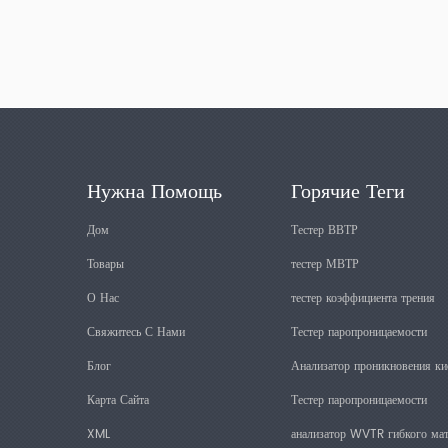
жесткая, пористая и ламинированная алюминиевая фольга.
Существуют различные режимы испытаний, позволяющие
комплексно оценить герметичность и целостность упаковочных
материалов. Он имеет широкую применимость, полный набор
функций и аксессуаров, что соответствует стандартам ASTM, ISO
GB. В то же время наша компания предоставляет подходящие
аксессуары и услуги для различных образцов.
Нужна Помощь
Горячие Теги
Дом
Тестер ВВТР
Товары
тестер МВТР
О Нас
тестер коэффициента трения
Свяжитесь С Нами
Тестер паропроницаемости
Блог
Анализатор проникновения ки
Карта Сайта
Тестер паропроницаемости
XML
анализатор WVTR гибкого мат