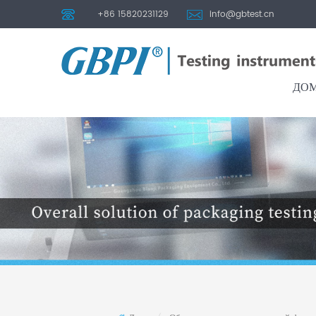
+86 15820231129
info@gbtest.cn
ДО