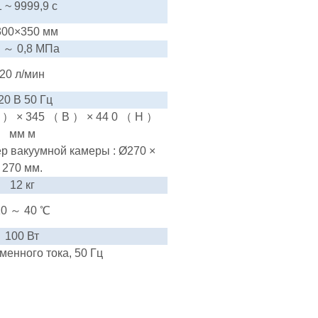
1
~
9999,9 с
00×350 мм
7
～
0,8 МПа
20 л/мин
20 В 50 Гц
L
）
×
345
（
B
）
× 44
0
（
H
）
мм
м
р вакуумной камеры
:
Ø270 ×
270 мм.
12 кг
10
～
40
℃
100 Вт
менного тока, 50 Гц