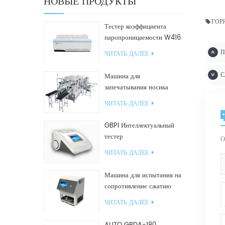
НОВЫЕ ПРОДУКТЫ
ГОР
Тестер коэффициента
паропроницаемости W416
2.0
П
ЧИТАТЬ ДАЛЕЕ
С
Машина для
запечатывания носика
GF2600-X для наклонных
ЧИТАТЬ ДАЛЕЕ
пакетов
GBPI Интеллектуальный
тестер
О
производительности
ЧИТАТЬ ДАЛЕЕ
уплотнений
Машина для испытания на
сопротивление сжатию
GBN200G для
ЧИТАТЬ ДАЛЕЕ
пластиковых пакетов