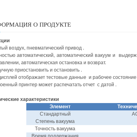
ОРМАЦИЯ О ПРОДУКТЕ
кции
ый воздух,
пневматический привод
.
остью автоматический, автоматический вакуум и
выдерж
авлении,
автоматическая остановка и возврат.
учную приостановить и
остановить
.
исплей отображает тестовые данные
и рабочее состояни
роенный
принтер может распечатать отчет
с датой
.
ические характеристики
Элемент
Технич
Стандартный
А
Степень вакуума
Точность
вакуума
Время поддержания