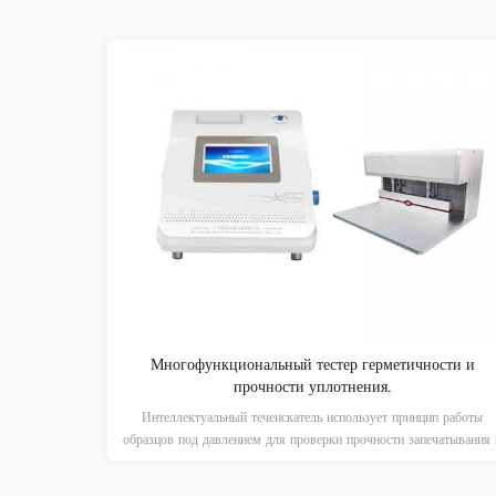
ки Тестер
Многофункциональный тестер герметичности и
прочности уплотнения.
ительности
Интеллектуальный течеискатель использует принцип работы
 и т. д.,
образцов под давлением для проверки прочности запечатывания 
ве напитков,
целостности упаковочных материалов. Подходит для упаковочны
ны и т. д.
материалов для пищевых продуктов и лекарств, таких как гибкая