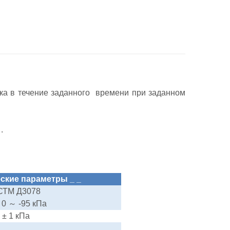
ка в течение
заданного
времени при заданном
е
.
еские
параметры
_
_
СТМ Д3078
0
～
-95 кПа
±
1 кПа