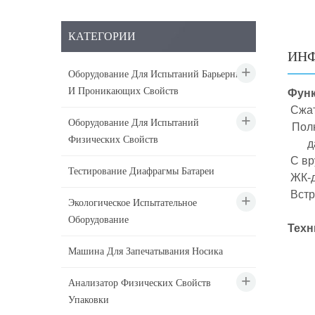
КАТЕГОРИИ
ИНФ
Оборудование Для Испытаний Барьерных
И Проникающих Свойств
Фун
Сжат
Оборудование Для Испытаний
Полн
Физических Свойств
д
C
вр
Тестирование Диафрагмы Батареи
ЖК-д
Вст
Экологическое Испытательное
Оборудование
Техн
Машина Для Запечатывания Носика
Анализатор Физических Свойств
Упаковки