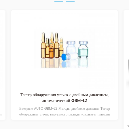
Тестер обнаружения утечек с двойным давлением,
автоматический GBM-L2
Введение AUTO GBM-L2 Методы двойного давления Тестер
и
обнаружения утечек вакуумного распада использует принцип
х
испытания метода вакуумного распада/снижения давления для
г
,
обнаружения микроутечек готовой упаковки. Его можно применять