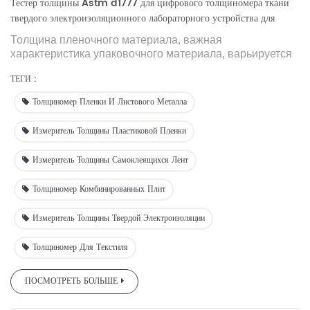
Тестер толщины Astm d1777 для цифрового толщиномера ткани
твердого электроизоляционного лабораторного устройства для
измерения толщины циферблата
Толщина пленочного материала, важная
характеристика упаковочного материала, варьируется
и имеет решающее значение для других свойств, таких
ТЕГИ :
как проницаемость, прочность на разрыв,
ударопрочность и т. д.
Толщиномер Пленки И Листового Металла
Измеритель Толщины Пластиковой Пленки
Измеритель Толщины Самоклеящихся Лент
Толщиномер Комбинированных Плит
Измеритель Толщины Твердой Электроизоляции
Толщиномер Для Текстиля
ПОСМОТРЕТЬ БОЛЬШЕ