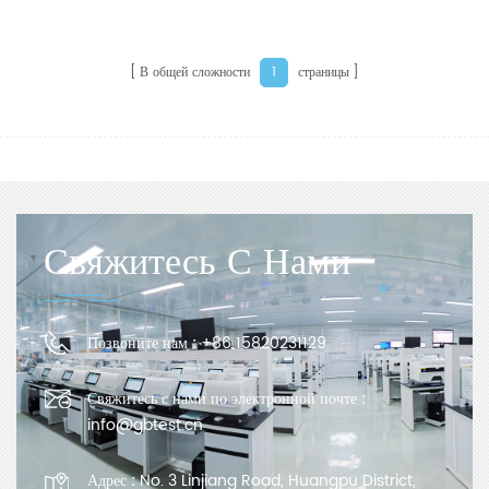
В общей сложности
страницы
1
Свяжитесь С Нами
Позвоните нам :
+86 15820231129
Свяжитесь с нами по электронной почте :
info@gbtest.cn
Адрес :
No. 3 Linjiang Road, Huangpu District,