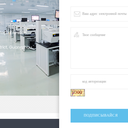
nfo@gbtest.cn
trict, Guangzhou,