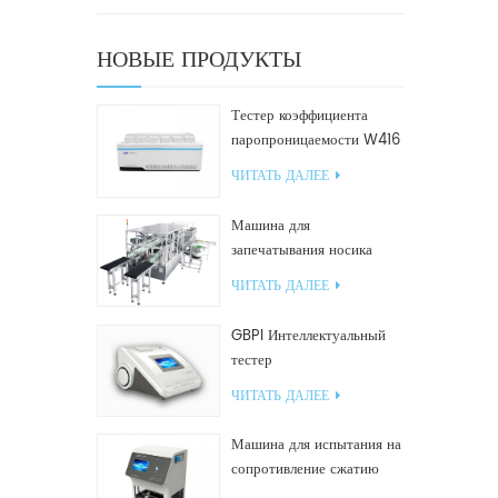
НОВЫЕ ПРОДУКТЫ
Тестер коэффициента
паропроницаемости W416
2.0
ЧИТАТЬ ДАЛЕЕ
Машина для
запечатывания носика
GF2600-X для наклонных
ЧИТАТЬ ДАЛЕЕ
пакетов
GBPI Интеллектуальный
тестер
производительности
ЧИТАТЬ ДАЛЕЕ
уплотнений
Машина для испытания на
сопротивление сжатию
GBN200G для