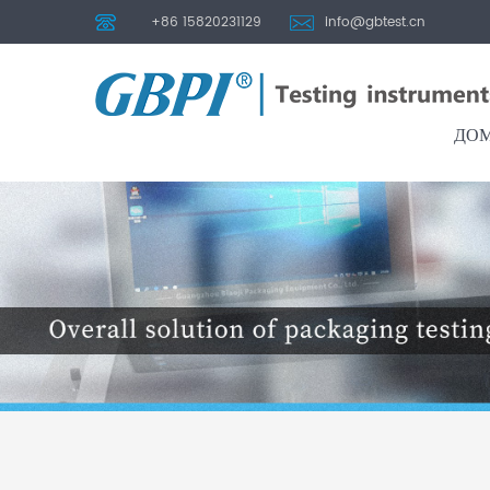
+86 15820231129
info@gbtest.cn
ДО