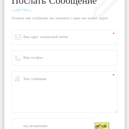
Послать Сообщение
g) Воздушный компрессор: V-0,013/12,5
(предоставляется заказчиком); давление
3
нагнетания: 1,25 м; объем потока: 0,13 м
/мин
Оставьте нам сообщение, мы свяжемся с вами как можно скорее.
MМатериал корпуса машины
a) В камере солевого тумана используется
качественная
жесткая пластиковая пластина,
армированная ПВХ, поверхность гладкая,
устойчивая к старению, антикоррозийная;
b) Без какого-либо материала FRP, образовавшегося
на поверхности из-за обесцвечивания фиброза.
Пластиковая конструкция камеры лучше
выдерживает длительные испытания в условиях
сильного кислотного солевого тумана без каких-
либо повреждений.
c) Крышка представляет собой импортную прозрачную
ударопрочную пластину, которая удобна для
испытания образца во время испытаний, которая
может закрывать коробку и коробку водяным
затвором для предотвращения утечки солевого
тумана.
гласно стандартам CSN, JIS, ASTM, можно настроить
остоянный контроль температуры: