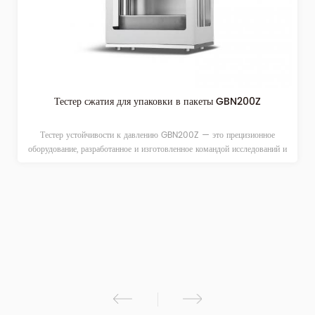
Тестер сжатия для упаковки в пакеты GBN200Z
Тестер устойчивости к давлению GBN200Z — это прецизионное
оборудование, разработанное и изготовленное командой исследований и
разработок GBPI на основе требований GB и других стандартов, а также
рыночного спроса, которое профессионально используется для проверки
характеристик устойчивости к давлению и прочности на разрыв
различных упаковочных пакетов. Он используется при проверке качества,
тестировании лекарств, научных исследованиях, упаковке, пленочной,
пищевой, фармацевтической, бытовой химической и других отраслях
промышленности.