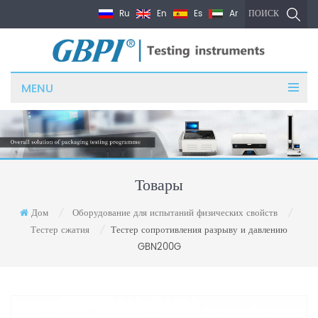
Ru
En
Es
Ar
ПОИСК
MENU
Товары
Дом
Оборудование для испытаний физических свойств
/
/
Тестер сжатия
Тестер сопротивления разрыву и давлению
/
GBN200G