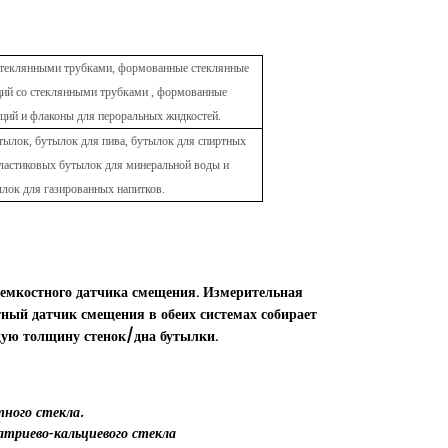
стеклянными трубками, формованные стеклянные
ций со стеклянными
трубками
,
формованные
кций
и флаконы для пероральных жидкостей.
ылок, бутылок для пива, бутылок для спиртных
пластиковых бутылок для минеральной воды и
лок для газированных напитков.
емкостного датчика смещения. Измерительная
тный датчик смещения в обеих системах собирает
щую толщину стенок/дна бутылки.
ного стекла.
атриево-кальциевого стекла