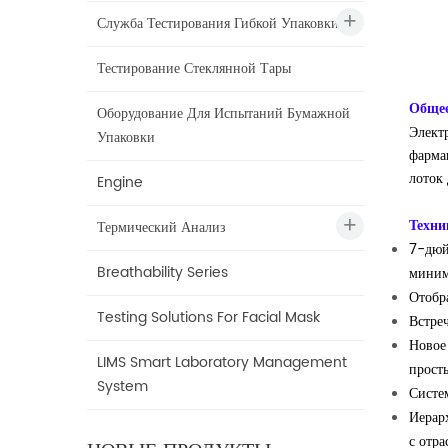
Служба Тестирования Гибкой Упаковки
Тестирование Стеклянной Тары
Общее
Оборудование Для Испытаний Бумажной
Элект
Упаковки
фарма
лоток
Engine
Техни
Термический Анализ
7-дюй
Breathability Series
миним
Отобр
Testing Solutions For Facial Mask
Встре
Новое
LIMS Smart Laboratory Management
прост
System
Систе
Иерар
с отр