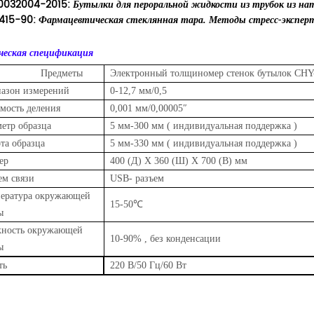
0032004-2015:
Бутылки для пероральной жидкости из трубок из нат
2415-90:
Фармацевтическая стеклянная тара. Методы стресс-экспер
ческая спецификация
Предметы
Электронный толщиномер стенок бутылок CHY
азон измерений
0-12,7 мм/0,5
мость деления
0,001 мм/0,00005″
етр образца
5 мм-300 мм (
индивидуальная поддержка
)
та образца
5 мм-330 мм
(
индивидуальная поддержка
)
ер
400 (Д) X
360 (Ш) X
700 (В) мм
ем связи
USB-
разъем
ература окружающей
15-50℃
ы
ность окружающей
10-90%
, без конденсации
ы
ть
220 В/50 Гц/60 Вт