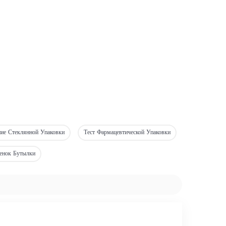
ие Стеклянной Упаковки
Тест Фармацевтической Упаковки
енок Бутылки