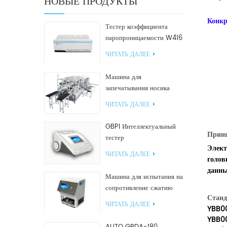
НОВЫЕ ПРОДУКТЫ
Конкр
Тестер коэффициента
паропроницаемости W416
2.0
ЧИТАТЬ ДАЛЕЕ
Машина для
запечатывания носика
GF2600-X для наклонных
ЧИТАТЬ ДАЛЕЕ
пакетов
GBPI Интеллектуальный
Принц
тестер
Элект
производительности
ЧИТАТЬ ДАЛЕЕ
голов
уплотнений
данны
Машина для испытания на
сопротивление сжатию
Стан
GBN200G для
ЧИТАТЬ ДАЛЕЕ
YBB0
пластиковых пакетов
YBB0