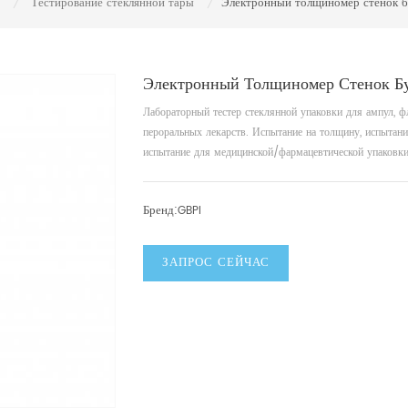
Тестирование стеклянной тары
Электронный толщиномер стенок 
/
/
Электронный Толщиномер Стенок Б
Лабораторный тестер стеклянной упаковки для ампул, ф
пероральных лекарств. Испытание на толщину, испытани
испытание для медицинской/фармацевтической упаковки
Бренд:
GBPI
ЗАПРОС СЕЙЧАС