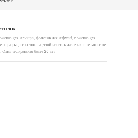
бутылок
утылок
лаконов для инъекций, флаконов для инфузий, флаконов для
е на разрыв, испытание на устойчивость к давлению и термическое
. Опыт тестирования более 20 лет.