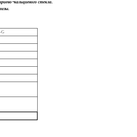
риево-кальциевого стекла.
тизы.
-G