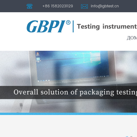
+86 15820231129
info@gbtest.cn
ДО