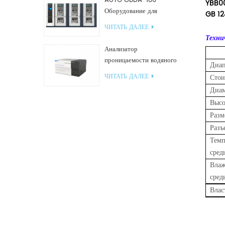
AUTO GBDA-180
YBB0
Оборудование для
GB 1
испытания пластмасс на
ЧИТАТЬ ДАЛЕЕ
разложение компоста
Техни
Анализатор
проницаемости водяного
Диап
пара W812 (чашечный
ЧИТАТЬ ДАЛЕЕ
Стои
метод) Испытательное
Диам
оборудование WVTR для
Высо
упаковки
Разм
Разъ
Темп
сред
Влаж
сред
Влас