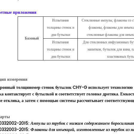
етные приложения
Испытания
Стеклянные
ампулы, флаконы со 
толщины стенок и
флаконы, флаконы для инъек
дна бутылки
стеклянные флаконы для инъе
Базовый
Испытания
Для стеклянных инфузионных бут
толщины стенок и
напитков, бутылок для вина, 
дна бутылки
пластиковых буты
ип измерения
ронный толщиномер стенок бутылок CHY-G использует технологию 
ка контактирует с бутылкой и соответствует головке дротика. Емкос
е отклика, а затем с помощью системы рассчитывает соответствую
дарты
0332002-2015:
Ампулы из трубок с низким содержанием боросиликат
0332003-2015:
Флаконы для инъекций, изготовленные из трубок из н