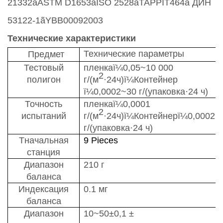
21332
ã
ASTM D1653
ã
ISO 2528
ã
TAPPIT464
ã
ДИН
53122-1
ã
YBB00092003
Технические характеристики
Технические параметры
Предмет
Тестовый
пленка
ï¼
0,05~10 000
2
полигон
г/
(
м
·24ч
)
ï¼
Контейнер
ï¼
0,0002~30 г/
(
упаковка·24 ч
)
Точность
пленка
ï¼
0,0
001
2
испытаний
г/
(
м
·24ч
)
ï¼
Контейнер
ï¼
0,0002
г/
(
упаковка·24 ч
)
T
начальная
9
P
iece
s
станция
Диапазон
210 г
баланса
Индексация
0.
1 мг
баланса
Диапазон
10
~
50±0,1 ±