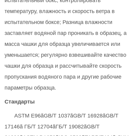
испытательный бокс; контролировать
температуру, влажность и скорость ветра в
испытательном боксе;
Разница влажности
заставляет водяной пар проникать в образец, а
масса чашки для образца увеличивается или
уменьшается; регулярно взвешивайте качество
чашки для образца и рассчитывайте
скорость
пропускания водяного пара и другие
рабочие
параметры образца.
Стандарты
ASTM E96
ã
GB/T 1037
ã
GB/T 16928
ã
GB/T
17146
ã
ГБ/Т 12704
ã
ГБ/Т 19082
ã
GB/T