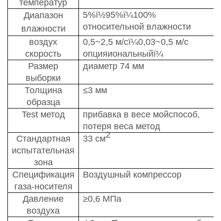
температур
5%
ï½
95%
ï¼
100%
Диапазон
относительной влажности
влажности
воздух
0,5~2,5 м/с
ï¼
0,03~0,5 м/с
скорость
опция
иональный
ï¼
Размер
диаметр 74 мм
выборки
Толщина
≤3 мм
образца
T
est
метод
прибавка в весе
мой
способ
,
потеря веса
метод
2
Стандартная
33 см
испытательная
зона
Спецификация
Воздушный компрессор
газа-носителя
Давление
≥0,6 МПа
воздуха