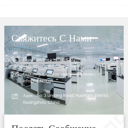
Свяжитесь С Нами
Позвоните нам :
+86 15820231129
Свяжитесь с нами по электронной почте :
info@gbtest.cn
Адрес :
No. 3 Linjiang Road, Huangpu District,
Guangzhou, China