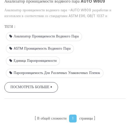
Анализатор проницаемости водяного пара AUTO W809
Анализатор проницаемости водяного пара -AUTO W809 разработан и
изготовлен в соответствии со стандартами ASTM E96, GB/T 1037 и
обеспечивает широкий спектр высокоэффективных испытаний скорости
ТЕГИ :
пропускания водяного пара для материалов с низкой, средней и высокой
пароизоляцией по принципу гравиметрического метода.
Анализатор Проницаемости Водяного Пара
ASTM Проницаемость Водяного Пара
Единица Паропроницаемости
Паропроницаемость Для Различных Упаковочных Пленок
ПОСМОТРЕТЬ БОЛЬШЕ
В общей сложности
страницы
1