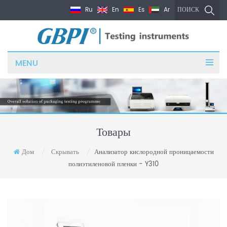
Ru
En
Es
Ar
ПОИСК
MENU
Товары
Дом
Скрывать
Анализатор кислородной проницаемости
/
/
полиэтиленовой пленки - Y310