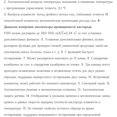
2. Автоматический контроль температуры, повышение и понижение температуры
с программным управлением, точность: 0,1 ℃.
3. Контроль влажности: метод двойного потока газа, стабильный, точность 1%
относительной влажности; автоматическая компенсация расхода газа.
4.
Диапазон измерения анализатора проницаемости кислорода
Y310 можно расширить до 260 000 см3/(м2·24 ч) за счет установки
дополнительных фитингов. 5. Установив дополнительные фитинги, можно
расширить функции для проверки готовой упаковочной продукции, такой как
пластиковая миска, бутылка, сумка и т. д. 6. С функцией быстрого
тестирования. 7. Может расширяться максимум до 12 камер. 8. Стандартная
калибровка по газу и стандартная калибровка по пленке. 9. Три камеры могут
проводить независимые испытания и независимые отчеты для двух разных
образцов; поддержка перекрестного тестирования двух камер. 10. Встроенный
компьютер, может работать без внешнего компьютера. 11. Сенсорный экран. 12.
Автоматическое решение и автоматическая остановка. 13. Автоматическая
защита датчика. 14. Отображение в реальном времени и автоматическая запись
кривых и данных скорости передачи, плотности кислорода, влажности и
температуры. 15. Не изменит свойства тестового образца во время
тестирования; поддержка непрерывного тестирования при определенной