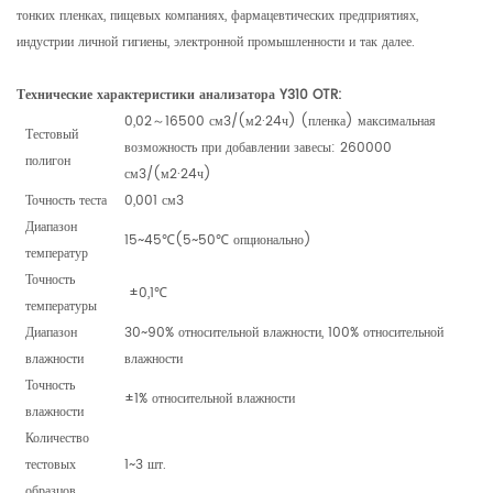
тонких пленках, пищевых компаниях, фармацевтических предприятиях,
индустрии личной гигиены, электронной промышленности и так далее.
Технические характеристики анализатора Y310 OTR:
0,02～16500 см3/(м2·24ч) (пленка) максимальная
Тестовый
возможность при добавлении завесы: 260000
полигон
см3/(м2·24ч)
Точность теста
0,001 см3
Диапазон
15~45℃(5~50℃ опционально)
температур
Точность
±0,1℃
температуры
Диапазон
30~90% относительной влажности, 100% относительной
влажности
влажности
Точность
±1% относительной влажности
влажности
Количество
тестовых
1~3 шт.
образцов