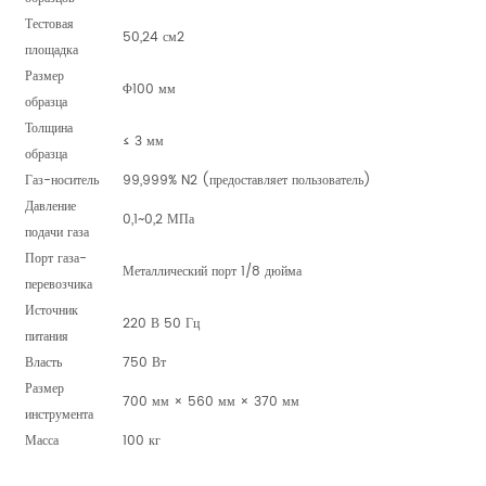
Тестовая
50,24 см2
площадка
Размер
Φ100 мм
образца
Толщина
≤ 3 мм
образца
Газ-носитель
99,999% N2 (предоставляет пользователь)
Давление
0,1~0,2 МПа
подачи газа
Порт газа-
Металлический порт 1/8 дюйма
перевозчика
Источник
220 В 50 Гц
питания
Власть
750 Вт
Размер
700 мм × 560 мм × 370 мм
инструмента
Масса
100 кг