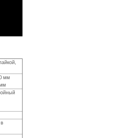
пайкой,
0 мм
 мм
лойный
 в
руппа