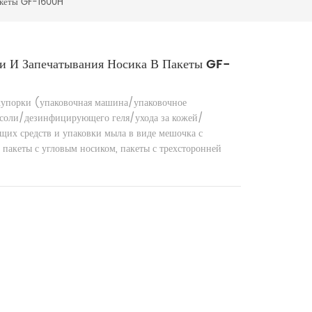
пакеты GF-1600H
и И Запечатывания Носика В Пакеты GF-
купорки (упаковочная машина/упаковочное
/соли/дезинфицирующего геля/ухода за кожей/
их средств и упаковки мыла в виде мешочка с
пакеты с угловым носиком, пакеты с трехсторонней