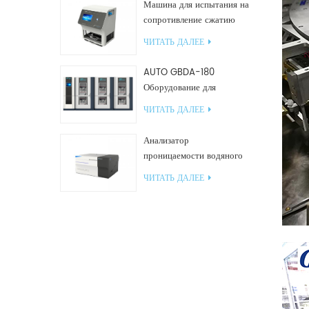
Машина для испытания на
сопротивление сжатию
GBN200G для
ЧИТАТЬ ДАЛЕЕ
пластиковых пакетов
AUTO GBDA-180
Оборудование для
испытания пластмасс на
ЧИТАТЬ ДАЛЕЕ
разложение компоста
Анализатор
проницаемости водяного
пара W812 (чашечный
ЧИТАТЬ ДАЛЕЕ
метод) Испытательное
оборудование WVTR для
упаковки