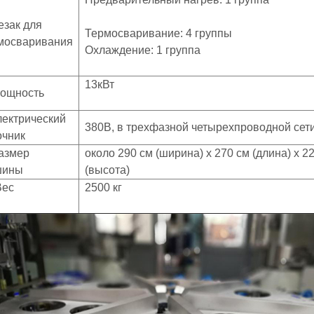
езак для
Термосваривание: 4 группы
мосваривания
Охлаждение: 1 группа
13кВт
Мощность
лектрический
380В, в трехфазной четырехпроводной сет
очник
Размер
около 290 см (ширина) х 270 см (длина) х 2
шины
(высота)
Вес
2500 кг