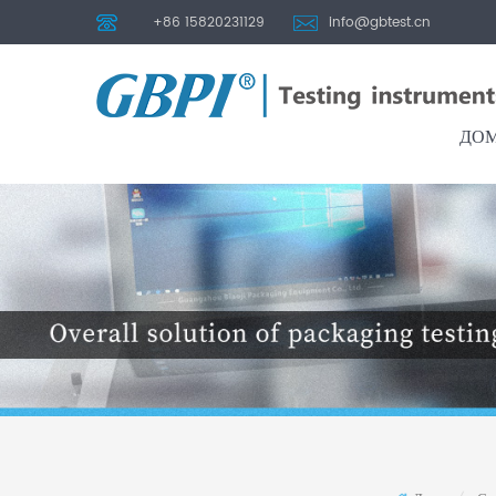
+86 15820231129
info@gbtest.cn
ДО