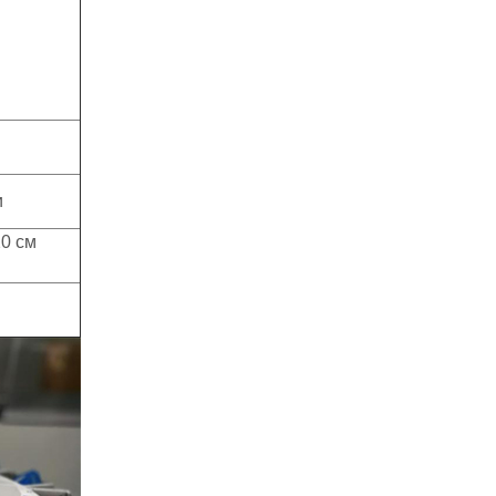
и
20 см