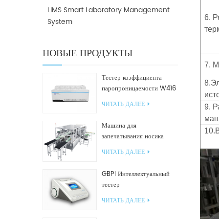
LIMS Smart Laboratory Management
6. Р
System
тер
НОВЫЕ ПРОДУКТЫ
7. 
Тестер коэффициента
8.Э
паропроницаемости W416
ист
2.0
ЧИТАТЬ ДАЛЕЕ
9. 
ма
Машина для
10.
запечатывания носика
GF2600-X для наклонных
ЧИТАТЬ ДАЛЕЕ
пакетов
GBPI Интеллектуальный
тестер
производительности
ЧИТАТЬ ДАЛЕЕ
уплотнений