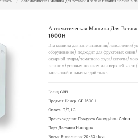
рывать
Автоматическая машина для вставки и запечатывания носика в 
/
Автоматическая Машина Для Вставк
1600H
Эта машина для запечатывания/наполнения/у
оборудование) подходит для фруктовых соков
сахарной пудры/томатного соуса/кетчупа/моющ
верхним/угловым носиком или верхней части/ 
запечаткой и пакеты «дой-пак».
Бренд:
GBPI
Предмет Номер.:
GF-1600H
Оплата:
T/T, LC
Происхождение Продукта:
Guangzhou China
Порт Доставки:
Huangpu
Время Выполнения:
20-30 days