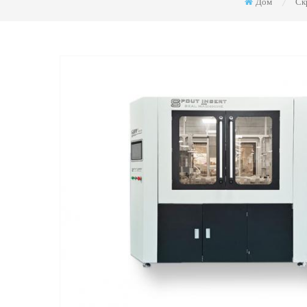
Дом
Ск
/