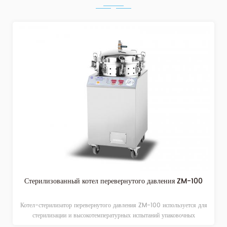
Стерилизованный котел перевернутого давления ZM-100
Котел-стерилизатор перевернутого давления ZM-100 используется для
стерилизации и высокотемпературных испытаний упаковочных
материалов (включая клеи и печатные краски) в упаковочной