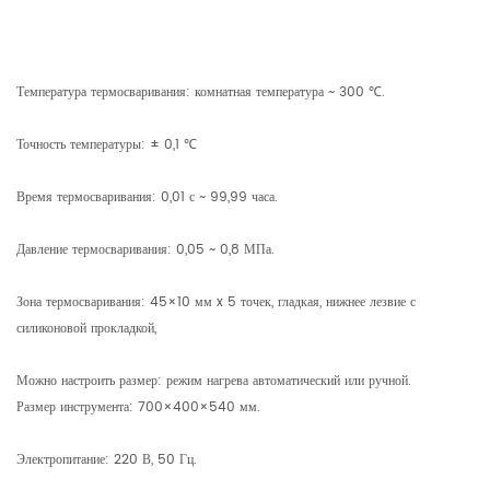
Температура термосваривания: комнатная температура ~ 300 ℃.
Точность температуры: ± 0,1 ℃
Время термосваривания: 0,01 с ~ 99,99 часа.
Давление термосваривания: 0,05 ~ 0,8 МПа.
Зона термосваривания: 45×10 мм x 5 точек, гладкая, нижнее лезвие с
силиконовой прокладкой,
Можно настроить размер: режим нагрева автоматический или ручной.
Размер инструмента: 700×400×540 мм.
Электропитание: 220 В, 50 Гц.