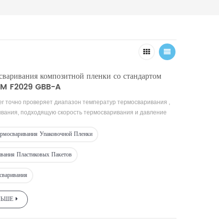
сваривания композитной пленки со стандартом
STM F2029 GBB-A
er
точно
проверяет
диапазон температур
термосваривания
,
ивания, подходящую скорость термосваривания и давление
тиковой пленки, гибкой упаковочной композитной пленки,
алюминиевой фольги и т
.
д
.
Он
применяется
для контроля
ермосваривания Упаковочной Пленки
роизводителей пластиковой пленки, продуктов питания и
следований
и учебного эксперимента
в
испытательных
ивания Пластиковых Пакетов
х
.
сваривания
ЛЬШЕ