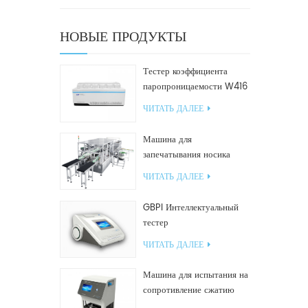
НОВЫЕ ПРОДУКТЫ
Тестер коэффициента
паропроницаемости W416
2.0
ЧИТАТЬ ДАЛЕЕ
Машина для
запечатывания носика
GF2600-X для наклонных
ЧИТАТЬ ДАЛЕЕ
пакетов
GBPI Интеллектуальный
тестер
производительности
ЧИТАТЬ ДАЛЕЕ
уплотнений
Машина для испытания на
сопротивление сжатию
GBN200G для