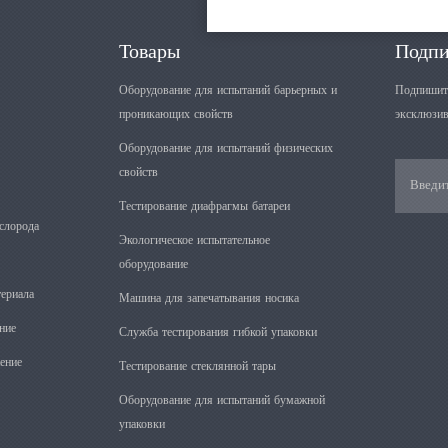
Товары
Подпи
Оборудование для испытаний барьерных и
Подпишите
проникающих свойств
эксклюзив
Оборудование для испытаний физических
свойств
Тестирование диафрагмы батареи
слорода
Экологическое испытательное
оборудование
ериала
Машина для запечатывания носика
ние
Служба тестирования гибкой упаковки
ение
Тестирование стеклянной тары
Оборудование для испытаний бумажной
упаковки