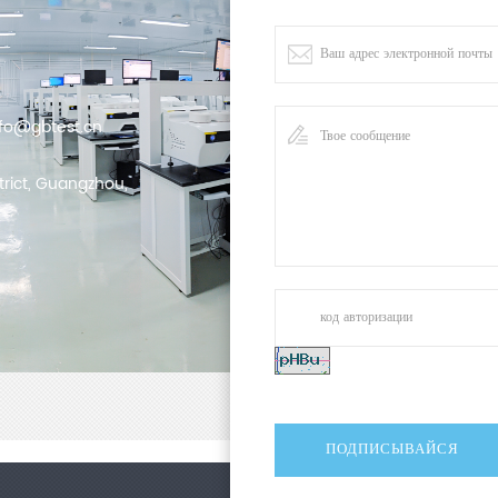
nfo@gbtest.cn
trict, Guangzhou,