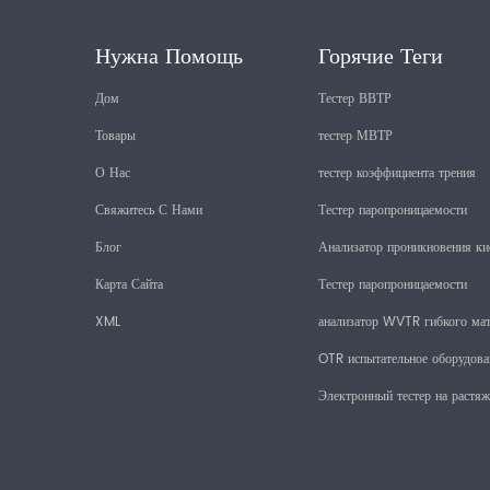
Нужна Помощь
Горячие Теги
Дом
Тестер ВВТР
Товары
тестер МВТР
О Нас
тестер коэффициента трения
Свяжитесь С Нами
Тестер паропроницаемости
Блог
Анализатор проникновения ки
Карта Сайта
Тестер паропроницаемости
XML
анализатор WVTR гибкого мат
OTR испытательное оборудова
Электронный тестер на растяж