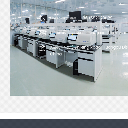
Позвоните нам :
+86 15820231129
Свяжитесь с нами по электронной почте :
i
Адрес :
No. 3 Linjiang Road, Huangpu Dis
China