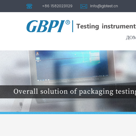
+86 15820231129
info@gbtest.cn
ДО