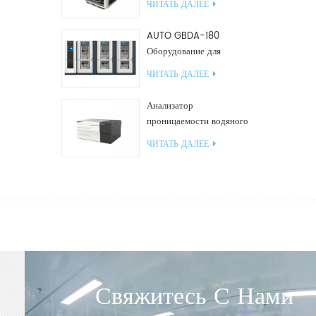
ЧИТАТЬ ДАЛЕЕ
пластиковых пакетов
AUTO GBDA-180
Оборудование для
испытания пластмасс на
ЧИТАТЬ ДАЛЕЕ
разложение компоста
Анализатор
проницаемости водяного
пара W812 (чашечный
ЧИТАТЬ ДАЛЕЕ
метод) Испытательное
оборудование WVTR для
упаковки
Свяжитесь С Нами