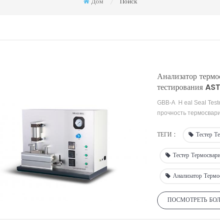
Дом
Поиск
/
Анализатор термо
тестирования A
GBB-A
H
eal
Seal
Test
прочность термосвар
термосваривания плас
бумаги с покрытием, 
ТЕГИ :
Тестер Т
качества различных
п
лекарств
,
научных
ис
Тестер Термосвар
учреждениях
и школа
Анализатор Термо
ПОСМОТРЕТЬ БО