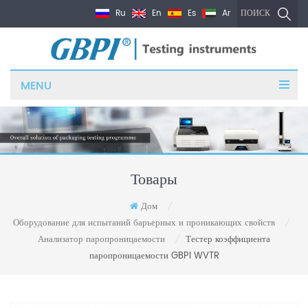
Ru
En
Es
Ar
ПОИСК
MENU
Товары
Дом
/
Оборудование для испытаний барьерных и проникающих свойств
/
Анализатор паропроницаемости
Тестер коэффициента
/
паропроницаемости GBPI WVTR