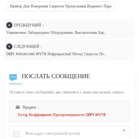
Прибор Для Измерения Скорости Пропускания Водяного Пара
ПРЕДЫДУЩИЙ :
Упаковочное Лабораторное Оборудование, Высокоточная Барьерная Пленка, Анализатор Проницаемости Водяного Пара, Скорость Передачи Паров Влаги
СЛЕДУЮЩИЙ :
GBPI Advanced WVTR Инфракрасный Метод Скорость Передачи Паров Влаги ASTM F1249 - W401 2,0
ПОСЛАТЬ СООБЩЕНИЕ
Оставьте нам сообщение, мы свяжемся с вами как можно скорее.
Предмет :
Тестер Коэффициента Паропроницаемости GBPI WVTR