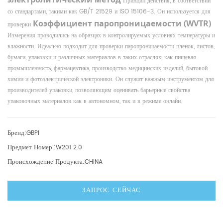
Принцип действия, в соответствии
со стандартами, такими как GB/T 21529 и ISO 15106-3. Он используется для
Коэффициент паропроницаемости (WVTR)
проверки
Измерения проводились на образцах в контролируемых условиях температуры и
влажности. Идеально подходит для проверки паропроницаемости пленок, листов,
бумаги, упаковки и различных материалов в таких отраслях, как пищевая
промышленность, фармацевтика, производство медицинских изделий, бытовой
химии и фотоэлектрической электроники. Он служит важным инструментом для
производителей упаковки, позволяющим оценивать барьерные свойства
упаковочных материалов как в автономном, так и в режиме онлайн.
Бренд:
GBPI
Предмет Номер.:
W201 2.0
Происхождение Продукта:
CHINA
ЗАПРОС СЕЙЧАС