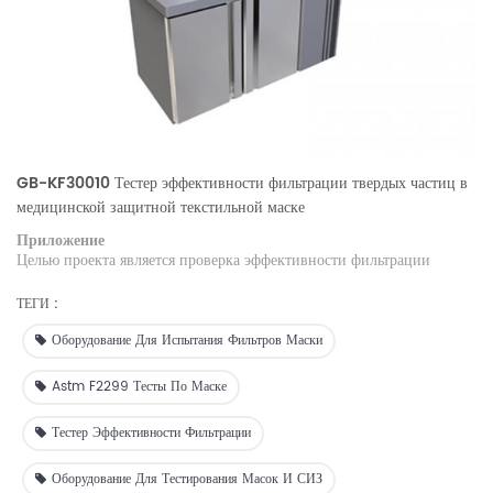
GB-KF30010 Тестер эффективности фильтрации твердых частиц в
медицинской защитной текстильной маске
Приложение
Целью проекта является проверка эффективности фильтрации
защитных масок и медицинских масок, а также определение
устойчивости обычных тканей и медицинских защитных масок к
ТЕГИ :
постоянному потоку воздуха.
Оборудование Для Испытания Фильтров Маски
Astm F2299 Тесты По Маске
Тестер Эффективности Фильтрации
Оборудование Для Тестирования Масок И СИЗ