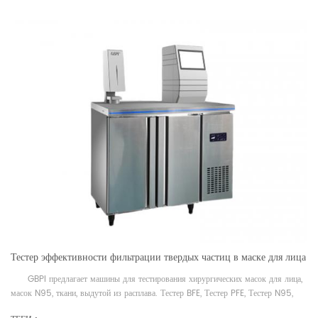
Тестер эффективности фильтрации твердых частиц в маске для лица
GBPI предлагает машины для тестирования хирургических масок для лица,
масок N95, ткани, выдутой из расплава. Тестер BFE, Тестер PFE, Тестер N95,
Тестер выдувной ткани