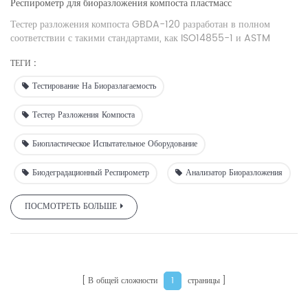
Респирометр для биоразложения компоста пластмасс
Тестер разложения компоста GBDA-120 разработан в полном
соответствии с такими стандартами, как ISO14855-1 и ASTM
D5338. Массу углекислого газа, выделяющегося во время
ТЕГИ :
биоразложения, можно определить автоматически, а также
определить процент биоразложения разлагаемых материалов.
Тестирование На Биоразлагаемость
Тестер Разложения Компоста
Биопластическое Испытательное Оборудование
Биодеградационный Респирометр
Анализатор Биоразложения
ПОСМОТРЕТЬ БОЛЬШЕ
В общей сложности
страницы
1