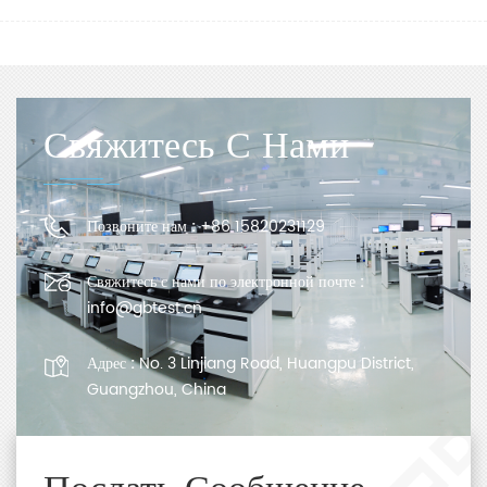
Свяжитесь С Нами
Позвоните нам :
+86 15820231129
Свяжитесь с нами по электронной почте :
info@gbtest.cn
Адрес :
No. 3 Linjiang Road, Huangpu District,
Guangzhou, China