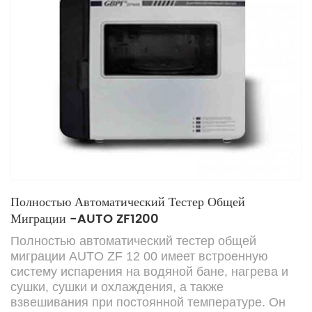
Полностью Автоматический Тестер Общей
Миграции -AUTO ZF1200
Полностью
автоматический
тестер общей
миграции AUTO ZF
12
00 имеет встроенную
систему испарения на водяной бане, нагрева и
сушки, сушки и охлаждения, а также
взвешивания при постоянной температуре.
Он