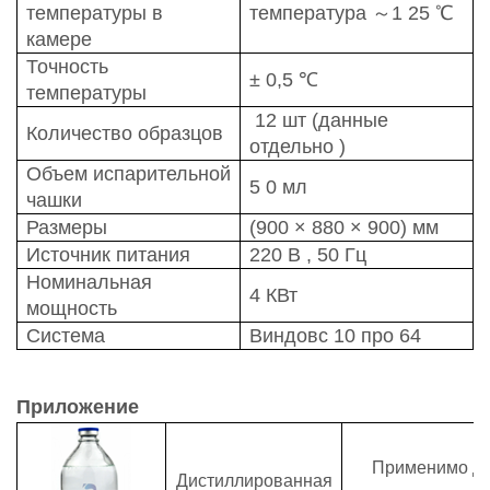
температуры в
температура
～
1
25
℃
камере
Точность
±
0,5
℃
температуры
12 шт
(данные
Количество образцов
отдельно
)
Объем испарительной
5
0 мл
чашки
Размеры
(900
×
880
×
900) мм
Источник
питания
220 В
,
50 Гц
Номинальная
4
КВт
мощность
Система
Виндовс 10
про
64
Приложение
Применимо дл
Дистиллированная