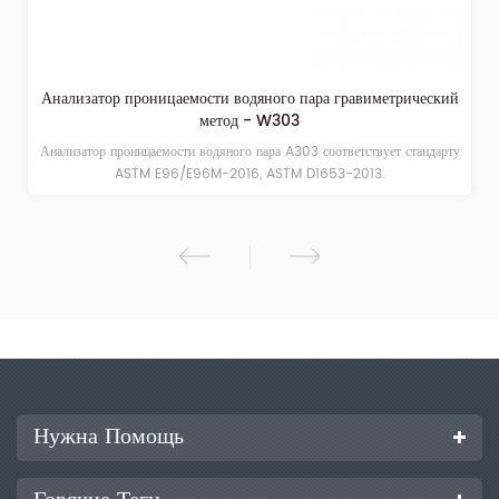
Анализатор проницаемости водяного пара гравиметрический
метод - W303
Анализатор проницаемости водяного пара A303 соответствует стандарту
ASTM E96/E96M-2016, ASTM D1653-2013.
Нужна Помощь