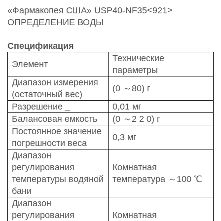
«Фармакопея США» USP40-NF35<921>
ОПРЕДЕЛЕНИЕ ВОДЫ
Спецификация
Технические
Элемент
параметры
Диапазон измерения
(0
～
80) г
(остаточный вес)
Разрешение
_
0,01 мг
Балансовая емкость
(0
～
2
2
0) г
Постоянное значение
0,3 мг
погрешности веса
Диапазон
регулирования
Комнатная
температуры водяной
температура
～
100
℃
бани
Диапазон
регулирования
Комнатная