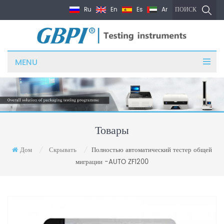
Ru
En
Es
Ar
ПОИСК
MENU
Товары
Дом
Скрывать
Полностью автоматический тестер общей
/
/
миграции -AUTO ZF1200