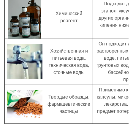
Подходит для
этанол, уксус
Химический
другие органич
реагент
кипения ниже 
Он подходит д
Хозяйственная и
растворенных т
питьевая вода,
воде, питье
техническая вода,
грунтовых водах
сточные воды
бассейнов,
пром
Применимо к т
Твердые образцы,
капсулы, микро
фармацевтические
лекарства, и
частицы
предмет потери 