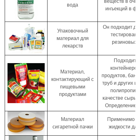
веществ в очи
вода
инъекций в ф
Он подходит дл
Упаковочный
тестировани
материал для
резиновых 
лекарств
Подходит д
контейнеров
Материал,
продуктов, бано
контактирующий с
труб и других и
пищевыми
полипропиле
продуктами
качестве сырья
Определение о
Материал
Применимо д
сигаретной пачки
жидкости для