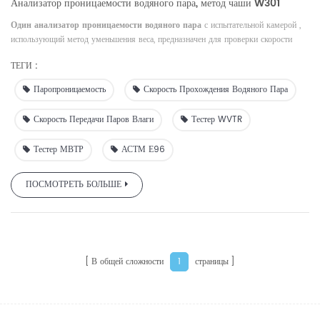
Анализатор проницаемости водяного пара, метод чаши W301
Один анализатор проницаемости водяного пара
с испытательной камерой ,
использующий метод уменьшения веса, предназначен для проверки скорости
пропускания водяного пара (СПВП) пленочных или листовых материалов.
ТЕГИ :
Паропроницаемость
Скорость Прохождения Водяного Пара
Скорость Передачи Паров Влаги
Тестер WVTR
Тестер МВТР
АСТМ Е96
ПОСМОТРЕТЬ БОЛЬШЕ
В общей сложности
страницы
1