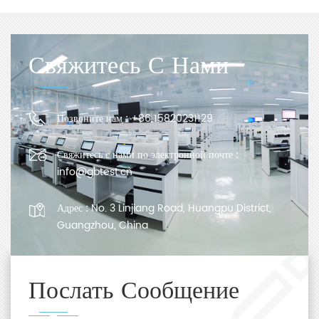
Свяжитесь С Нами
Позвоните нам :
+86 15820231129
Свяжитесь с нами по электронной почте :
info@gbtest.cn
Адрес :
No. 3 Linjiang Road, Huangpu District,
Guangzhou, China
Послать Сообщение